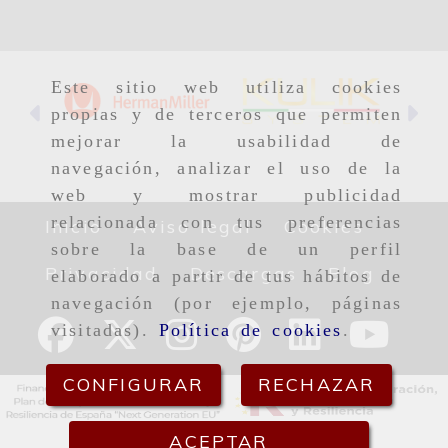
Este sitio web utiliza cookies
Anterior
Si
propias y de terceros que permiten
mejorar la usabilidad de
navegación, analizar el uso de la
web y mostrar publicidad
relacionada con tus preferencias
Inicio
Aviso legal
Cookies
sobre la base de un perfil
Privacidad
Descargas
Blog
elaborado a partir de tus hábitos de
navegación (por ejemplo, páginas
visitadas).
Política de cookies
.
CONFIGURAR
RECHAZAR
ACEPTAR