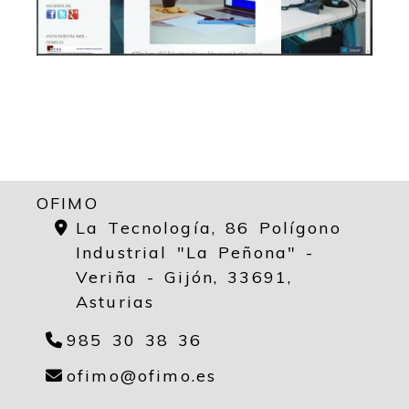
OFIMO
La Tecnología, 86 Polígono
Industrial "La Peñona" -
Veriña - Gijón,
33691,
Asturias
985 30 38 36
ofimo
ofimo.es
ofimo
ofimo.es