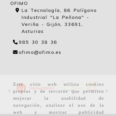
OFIMO
La Tecnología, 86 Polígono
Industrial "La Peñona" -
Veriña - Gijón,
33691,
Asturias
985 30 38 36
ofimo
ofimo.es
ofimo
ofimo.es
Este sitio web utiliza cookies
Anterior
Si
propias y de terceros que permiten
mejorar la usabilidad de
navegación, analizar el uso de la
web y mostrar publicidad