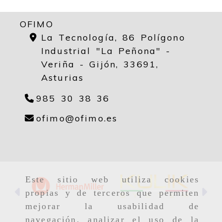
OFIMO
La Tecnología, 86 Polígono
Industrial "La Peñona" -
Veriña - Gijón,
33691,
Asturias
985 30 38 36
ofimo
ofimo.es
ofimo
ofimo.es
Este sitio web utiliza cookies
Anterior
Si
propias y de terceros que permiten
mejorar la usabilidad de
navegación, analizar el uso de la