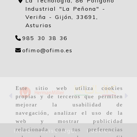
La Tecnología, 86 Polígono
Industrial "La Peñona" -
Veriña - Gijón,
33691,
Asturias
985 30 38 36
ofimo
ofimo.es
ofimo
ofimo.es
Este sitio web utiliza cookies
Anterior
Si
propias y de terceros que permiten
mejorar la usabilidad de
navegación, analizar el uso de la
web y mostrar publicidad
relacionada con tus preferencias
Inicio
Aviso legal
Cookies