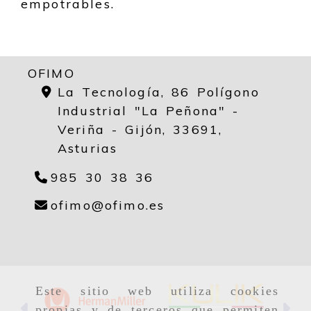
empotrables.
OFIMO
La Tecnología, 86 Polígono
Industrial "La Peñona" -
Veriña - Gijón,
33691,
Asturias
985 30 38 36
ofimo
ofimo.es
ofimo
ofimo.es
Este sitio web utiliza cookies
Anterior
Si
propias y de terceros que permiten